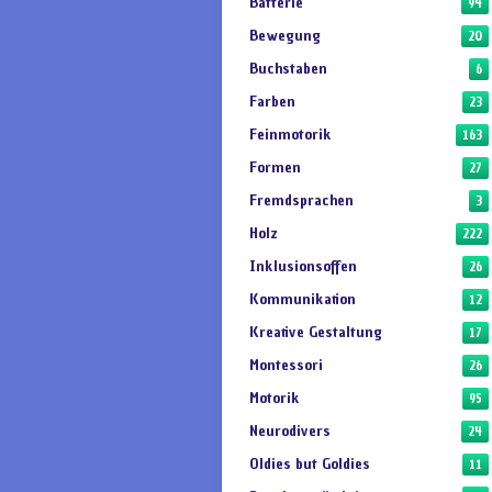
Batterie
94
Bewegung
20
Buchstaben
6
Farben
23
Feinmotorik
163
Formen
27
Fremdsprachen
3
Holz
222
Inklusionsoffen
26
Kommunikation
12
Kreative Gestaltung
17
Montessori
26
Motorik
95
Neurodivers
24
Oldies but Goldies
11