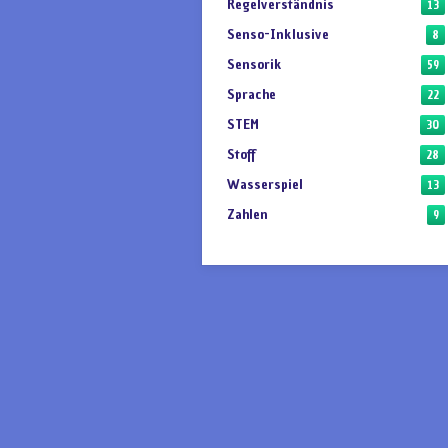
Regelverständnis
13
Senso-Inklusive
8
Sensorik
59
Sprache
22
STEM
30
Stoff
28
Wasserspiel
13
Zahlen
9