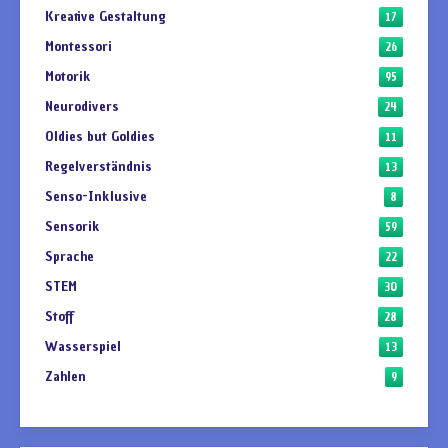
Kreative Gestaltung
17
Montessori
26
Motorik
95
Neurodivers
24
Oldies but Goldies
11
Regelverständnis
13
Senso-Inklusive
8
Sensorik
59
Sprache
22
STEM
30
Stoff
28
Wasserspiel
13
Zahlen
9