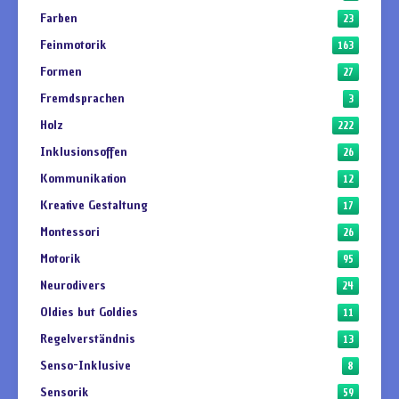
Farben
23
Feinmotorik
163
Formen
27
Fremdsprachen
3
Holz
222
Inklusionsoffen
26
Kommunikation
12
Kreative Gestaltung
17
Montessori
26
Motorik
95
Neurodivers
24
Oldies but Goldies
11
Regelverständnis
13
Senso-Inklusive
8
Sensorik
59